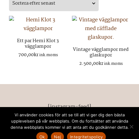
senaste
Ett par Hemi Klot 3
vägglampor
Vintage vägglampor med
700,00
kr
glaskupor
ink.moms
2.500,00
kr
ink.moms
[instagram-feed]
Vi använder cookies för att se till att vi ger dig den bästa
© Upphovsrätt 2026
retrodeco stockholm
. Alla
upplevelsen på vår webbplats. Om du fortsätter att använda
denna webbplats kommer vi att anta att du godkänner detta.
rättigheter förbehållna. Chic Lite | Utvecklad av
Rara
Themes
. drivs med
WordPress
.
Privacy Policy
Ok
Nej
Integritetspolicy