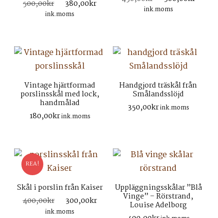
Det
Det
500,00
kr
380,00
kr
ursprungliga
nuva
ink.moms
ursprungliga
nuvarande
ink.moms
priset
prise
priset
priset
var:
är:
var:
är:
450,00kr.
300,
500,00kr.
380,00kr.
Vintage hjärtformad
Handgjord träskål från
porslinsskål med lock,
Smålandsslöjd
handmålad
350,00
kr
ink.moms
180,00
kr
ink.moms
REA!
Skål i porslin från Kaiser
Uppläggningsskålar ”Blå
Vinge” – Rörstrand,
Det
Det
400,00
kr
300,00
kr
Louise Adelborg
ursprungliga
nuvarande
ink.moms