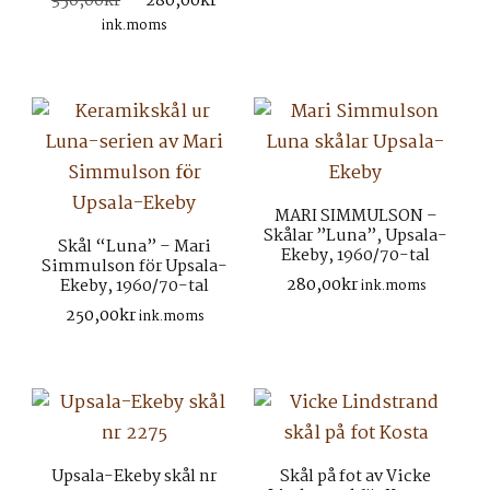
Det
Det
350,00
kr
280,00
kr
priset
prise
ursprungliga
nuvarande
ink.moms
var:
är:
priset
priset
450,00kr.
350,0
var:
är:
350,00kr.
280,00kr.
MARI SIMMULSON –
Skålar ”Luna”, Upsala-
Skål “Luna” – Mari
Ekeby, 1960/70-tal
Simmulson för Upsala-
280,00
kr
Ekeby, 1960/70-tal
ink.moms
250,00
kr
ink.moms
Upsala-Ekeby skål nr
Skål på fot av Vicke