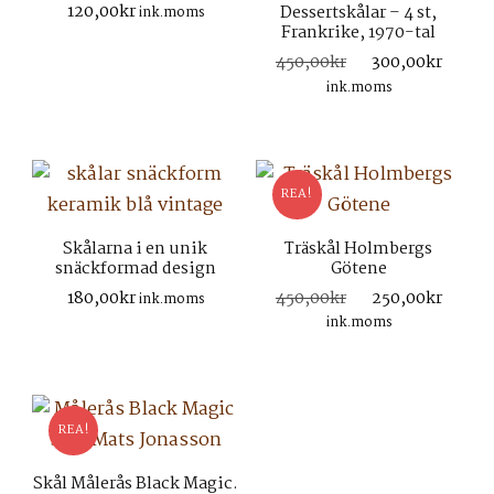
120,00
kr
Dessertskålar – 4 st,
ink.moms
Frankrike, 1970-tal
Det
Det
450,00
kr
300,00
kr
ursprungliga
nuva
ink.moms
priset
prise
var:
är:
450,00kr.
300,
REA!
Skålarna i en unik
Träskål Holmbergs
snäckformad design
Götene
Det
Det
180,00
kr
450,00
kr
250,00
kr
ink.moms
ursprungliga
nuva
ink.moms
priset
prise
var:
är:
450,00kr.
250,
REA!
Skål Målerås Black Magic.