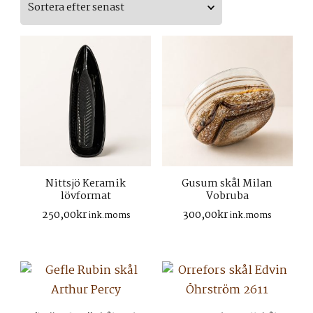
senaste
Nittsjö Keramik
Gusum skål Milan
lövformat
Vobruba
250,00
kr
300,00
kr
ink.moms
ink.moms