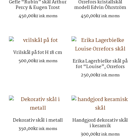
Gefle “Rubin” skål Arthur
Orrefors kristallskål
Percy & Eugen Trost
modell Edvin Öhrström
450,00
kr
450,00
kr
ink.moms
ink.moms
Vrilskål på fot H 18 cm
500,00
kr
Erika Lagerbielke skål på
ink.moms
fot “Louise”, Orrefors
250,00
kr
ink.moms
Dekorativ skål i metall
Handgjord dekorativ skål
i keramik
350,00
kr
ink.moms
300,00
kr
ink.moms