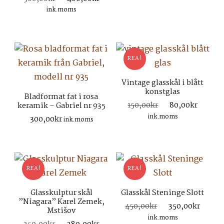
ursprungliga
nuvarande
ink.moms
priset
priset
var:
är:
500,00kr.
400,00kr.
REA!
Vintage glasskål i blått
konstglas
Bladformat fat i rosa
Det
Det
150,00
kr
80,00
kr
keramik – Gabriel nr 935
ursprungliga
nuvar
ink.moms
300,00
kr
ink.moms
priset
priset
var:
är:
150,00kr.
80,00
REA!
REA!
Glasskulptur skål
Glasskål Steninge Slott
”Niagara” Karel Zemek,
Det
Det
450,00
kr
350,00
kr
Mstišov
ursprungliga
nuva
ink.moms