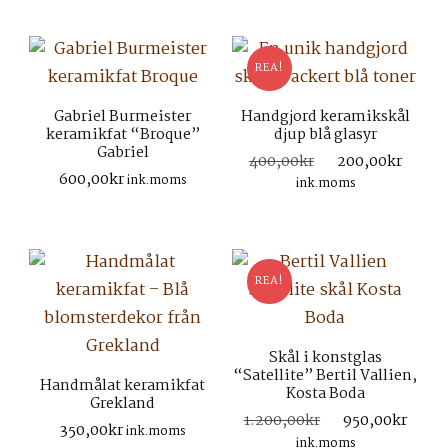
REA!
Gabriel Burmeister
Handgjord keramikskål
keramikfat “Broque”
djup blå glasyr
Gabriel
Det
Det
400,00
kr
200,00
kr
600,00
kr
ursprungliga
nuva
ink.moms
ink.moms
priset
prise
var:
är:
400,00kr.
200,
REA!
Skål i konstglas
“Satellite” Bertil Vallien,
Handmålat keramikfat
Kosta Boda
Grekland
Det
Det
1.200,00
kr
950,00
kr
350,00
kr
ink.moms
ursprungliga
nuv
ink.moms