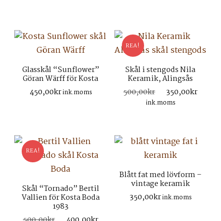
priset
pris
var:
är:
1.200,00kr.
950,
REA!
Glasskål “Sunflower”
Skål i stengods Nila
Göran Wärff för Kosta
Keramik, Alingsås
Det
Det
450,00
kr
500,00
kr
350,00
kr
ink.moms
ursprungliga
nuva
ink.moms
priset
prise
var:
är:
500,00kr.
350,0
REA!
Blått fat med lövform –
vintage keramik
Skål “Tornado” Bertil
350,00
kr
Vallien för Kosta Boda
ink.moms
1983
Det
Det
500,00
kr
400,00
kr