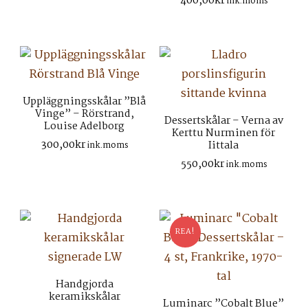
400,00
kr
ink.moms
priset
priset
var:
är:
400,00kr.
300,00kr.
Uppläggningsskålar ”Blå
Vinge” – Rörstrand,
Dessertskålar – Verna av
Louise Adelborg
Kerttu Nurminen för
300,00
kr
Iittala
ink.moms
550,00
kr
ink.moms
REA!
Handgjorda
keramikskålar
Luminarc ”Cobalt Blue”