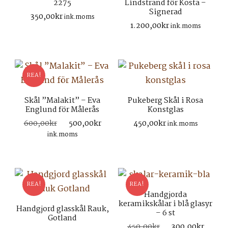
2275
Lindstrand för Kosta –
Signerad
350,00
kr
ink.moms
1.200,00
kr
ink.moms
REA!
Skål ”Malakit” – Eva
Pukeberg Skål i Rosa
Englund för Målerås
Konstglas
Det
Det
600,00
kr
500,00
kr
450,00
kr
ink.moms
ursprungliga
nuvarande
ink.moms
priset
priset
var:
är:
600,00kr.
500,00kr.
REA!
REA!
Handgjorda
keramikskålar i blå glasyr
Handgjord glasskål Rauk,
– 6 st
Gotland
Det
Det
450,00
kr
300,00
kr