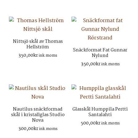
Nittsjö skål av Thomas
Hellström
Snäckformat Fat Gunnar
350,00
kr
Nylund
ink.moms
350,00
kr
ink.moms
Nautilus snäckformad
Glasskål Humppila Pertti
skål i kristallglas Studio
Santalahti
Nova
500,00
kr
ink.moms
300,00
kr
ink.moms