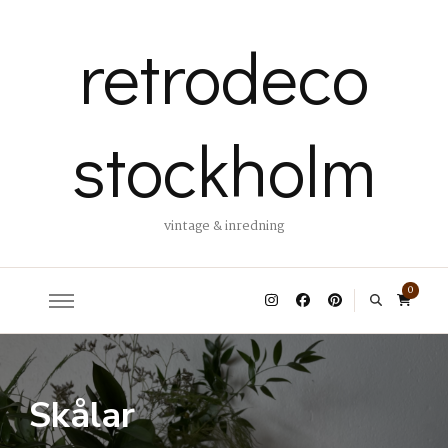
retrodeco
stockholm
vintage & inredning
0
Skålar