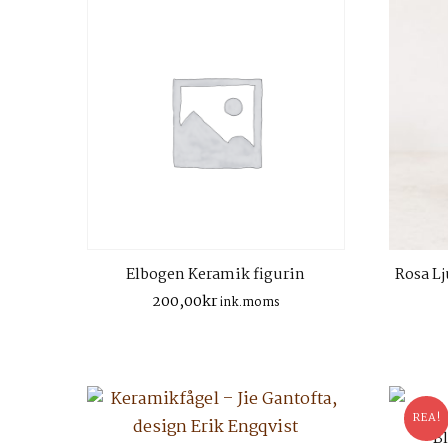
Elbogen Keramik figurin
Rosa Lj
200,00
kr
ink.moms
REA!
B