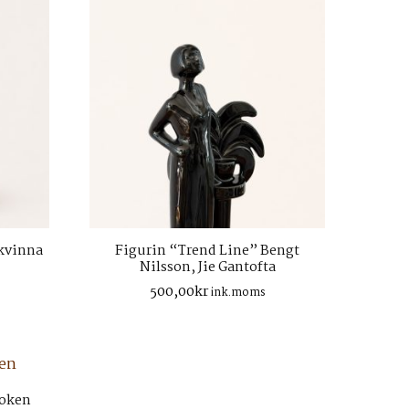
 kvinna
Figurin “Trend Line” Bengt
Nilsson, Jie Gantofta
500,00
kr
ink.moms
roken