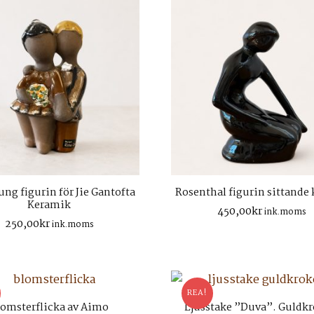
ung figurin för Jie Gantofta
Rosenthal figurin sittande
Keramik
450,00
kr
ink.moms
250,00
kr
ink.moms
REA!
lomsterflicka av Aimo
Ljusstake ”Duva”. Guldk