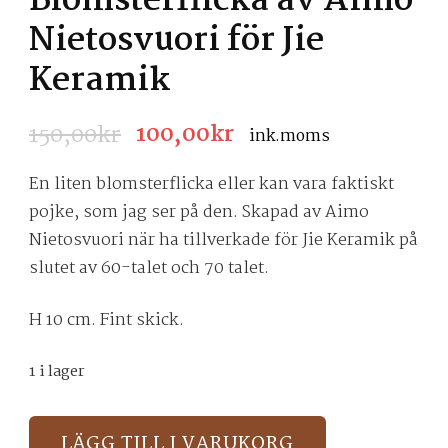
Blomsterflicka av Aimo
Nietosvuori för Jie
Keramik
100,00
kr
150,00
kr
Det
Det
ink.moms
ursprungliga
nuvarande
En liten blomsterflicka eller kan vara faktiskt
priset
priset
pojke, som jag ser på den. Skapad av Aimo
var:
är:
Nietosvuori när ha tillverkade för Jie Keramik på
150,00kr.
100,00kr.
slutet av 60-talet och 70 talet.
H 10 cm. Fint skick.
1 i lager
Blomsterflicka
LÄGG TILL I VARUKORG
av