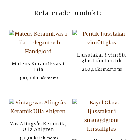
Relaterade produkter
Ljusstakar i vinrött
glas från Pentik
Mateus Keramikvas i
200,00
kr
Lila
ink.moms
300,00
kr
ink.moms
Vas Alingsås Keramik,
Ulla Ahlgren
350,00
kr
ink.moms