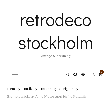
retrodeco
stockholm
vintage & inredning
0
Hem
Butik
Inredning
Figurin
Blomsterflicka av Aimo Nietosvuori för Jie Keramik