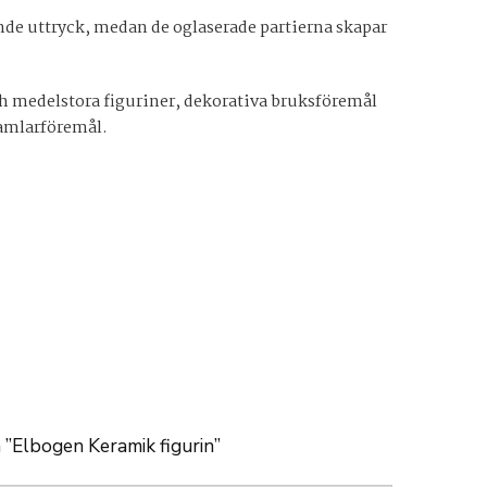
vande uttryck, medan de oglaserade partierna skapar
ch medelstora figuriner, dekorativa bruksföremål
samlarföremål.
a ”Elbogen Keramik figurin”