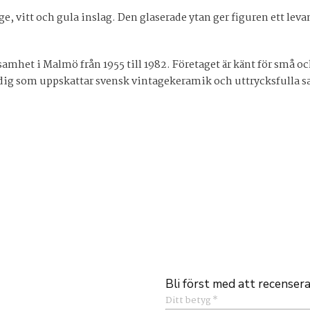
ge, vitt och gula inslag. Den glaserade ytan ger figuren ett le
mhet i Malmö från 1955 till 1982. Företaget är känt för små o
ör dig som uppskattar svensk vintagekeramik och uttrycksfulla 
Bli först med att recenser
Ditt betyg
*