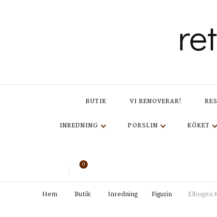
re
BUTIK
VI RENOVERAR!
RE
INREDNING
PORSLIN
KÖKET
0
Hem
Butik
Inredning
Figurin
Elbogen K