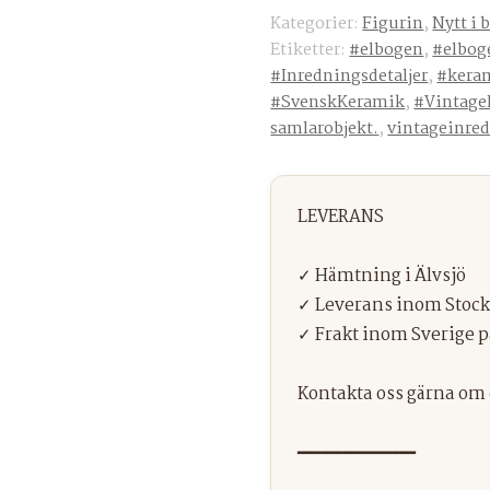
Kategorier:
Figurin
,
Nytt i 
Etiketter:
#elbogen
,
#elbog
#Inredningsdetaljer
,
#kera
#SvenskKeramik
,
#Vintage
samlarobjekt.
,
vintageinre