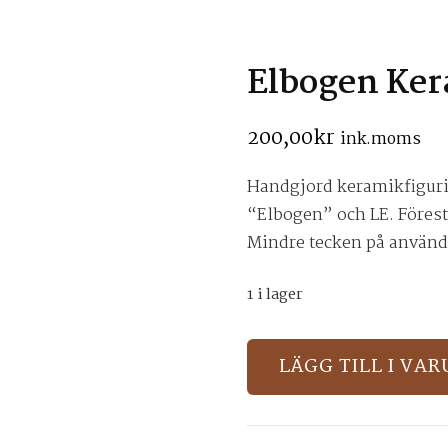
Elbogen Ker
200,00
kr
ink.moms
Handgjord keramikfiguri
“Elbogen” och LE. Förestä
Mindre tecken på använd
1 i lager
Elbogen
LÄGG TILL I VA
Keramik
figurin
mängd