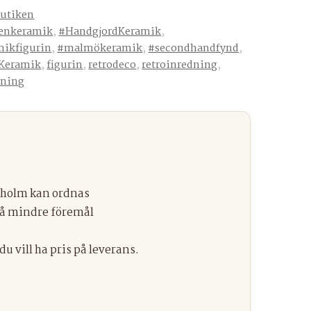
butiken
enkeramik
,
#HandgjordKeramik
,
mikfigurin
,
#malmökeramik
,
#secondhandfynd
,
Keramik
,
figurin
,
retrodeco
,
retroinredning
,
dning