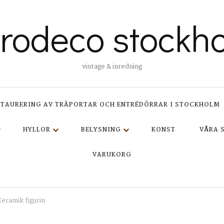
trodeco stockh
vintage & inredning
STAURERING AV TRÄPORTAR OCH ENTRÉDÖRRAR I STOCKHOLM
HYLLOR
BELYSNING
KONST
VÅRA 
VARUKORG
eramik figurin