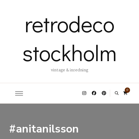
retrodeco
stockholm
vintage & inredning
0
#anitanilsson