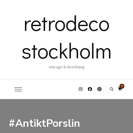
retrodeco
stockholm
vintage & inredning
0
#AntiktPorslin