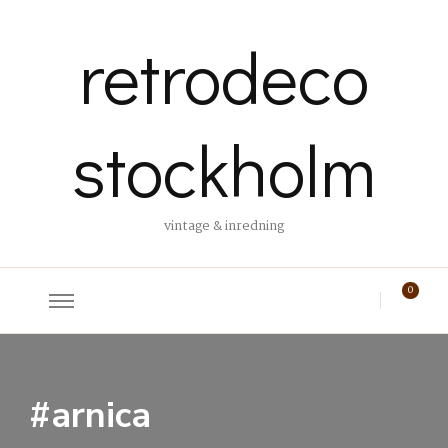
retrodeco
stockholm
vintage & inredning
0
#arnica