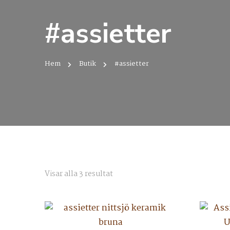
#assietter
Hem
Butik
#assietter
Sortera
Visar alla 3 resultat
efter
senaste