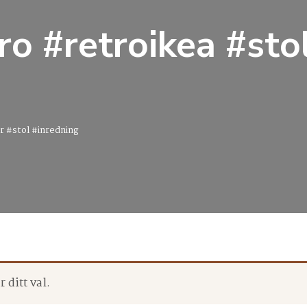
ro #retroikea #sto
r #stol #inredning
 ditt val.