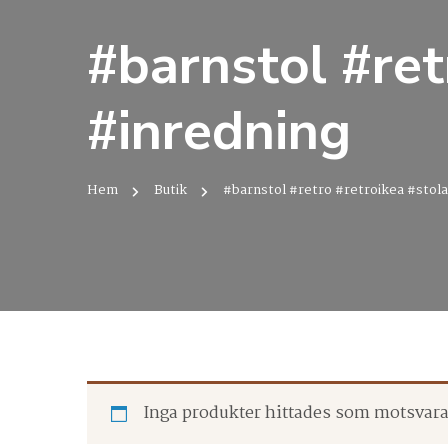
#barnstol #ret
#inredning
Hem
Butik
#barnstol #retro #retroikea #stola
Inga produkter hittades som motsvarar