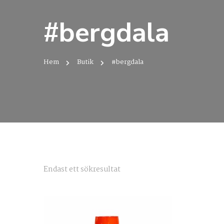
#bergdala
Hem
Butik
#bergdala
Endast ett sökresultat