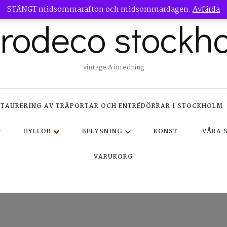
STÄNGT midsommarafton och midsommardagen.
Avfärda
trodeco stockh
vintage & inredning
STAURERING AV TRÄPORTAR OCH ENTRÉDÖRRAR I STOCKHOLM
HYLLOR
BELYSNING
KONST
VÅRA 
VARUKORG