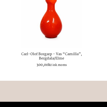
Carl-Olof Borgarp – Vas “Camilla”,
Bergdala/Elme
300,00
kr
ink.moms