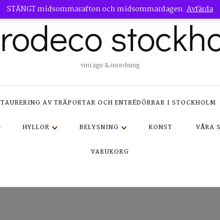
STÄNGT midsommarafton och midsommardagen.
Avfärda
trodeco stockh
vintage & inredning
STAURERING AV TRÄPORTAR OCH ENTRÉDÖRRAR I STOCKHOLM
HYLLOR
BELYSNING
KONST
VÅRA 
VARUKORG