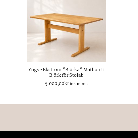
Yngve Ekström ”Björka” Matbord i
Björk för Stolab
5.000,00
kr
ink.moms