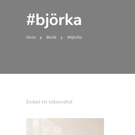
#björka
Hem
Butik
#björka
Endast ett sökresultat