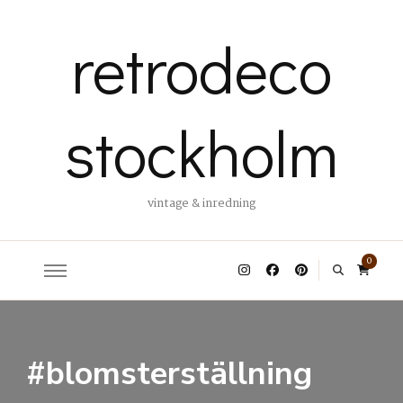
retrodeco
stockholm
vintage & inredning
0
#blomsterställning