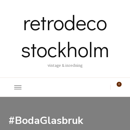
retrodeco
stockholm
vintage & inredning
0
#BodaGlasbruk