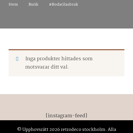
Hem
Butik
#BodaGlasbruk
Inga produkter hittades som
motsvarar ditt val.
[instagram-feed]
© Upphovsrätt 2026
retrodeco stockholm
. Alla