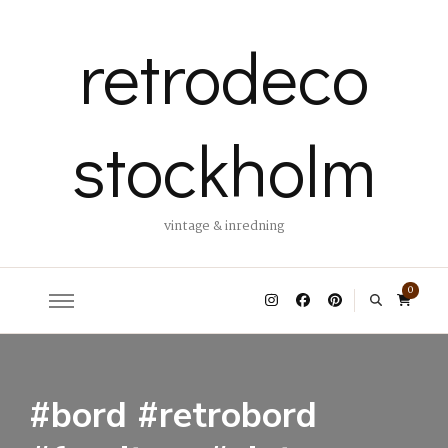
retrodeco
stockholm
vintage & inredning
0
#bord #retrobord