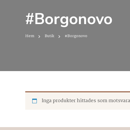
#Borgonovo
Hem
Butik
#Borgonovo
Inga produkter hittades som motsvarar