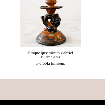
Broque ljusstake av Gabriel
Burmeister
150,00
kr
ink.moms