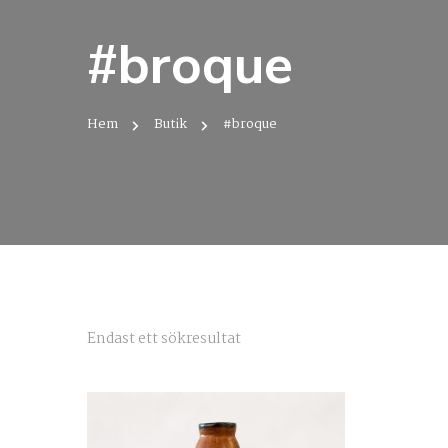
#broque
Hem
Butik
#broque
Endast ett sökresultat