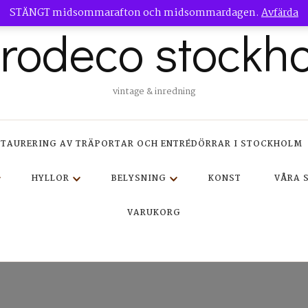
STÄNGT midsommarafton och midsommardagen.
Avfärda
trodeco stockh
vintage & inredning
STAURERING AV TRÄPORTAR OCH ENTRÉDÖRRAR I STOCKHOLM
HYLLOR
BELYSNING
KONST
VÅRA 
VARUKORG