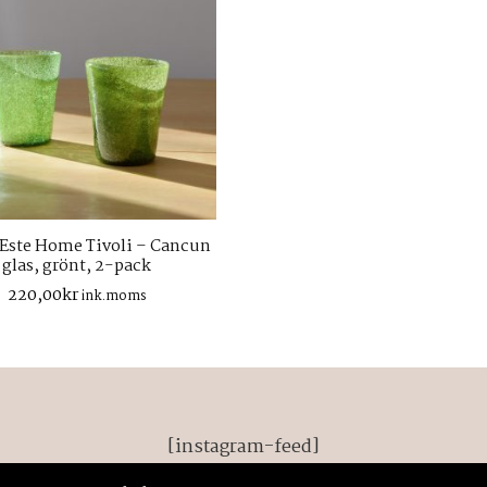
’Este Home Tivoli – Cancun
glas, grönt, 2-pack
220,00
kr
ink.moms
[instagram-feed]