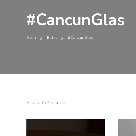
#CancunGlas
Hem
Butik
#CancunGlas
Sortera
Visar alla 2 resultat
efter
senaste