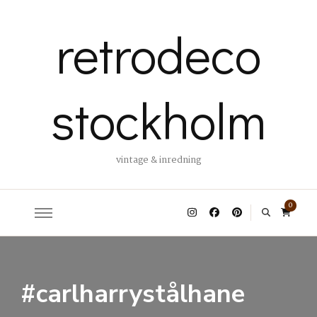
retrodeco
stockholm
vintage & inredning
0
#carlharrystålhane