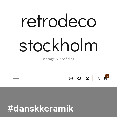
retrodeco
stockholm
vintage & inredning
0
#danskkeramik