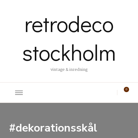
retrodeco
stockholm
vintage & inredning
0
#dekorationsskål