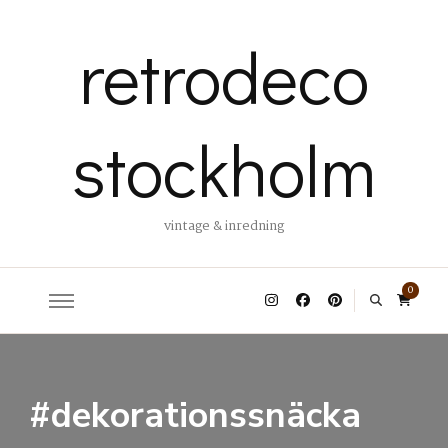
retrodeco
stockholm
vintage & inredning
0
#dekorationssnäcka