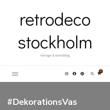
retrodeco
stockholm
vintage & inredning
0
#DekorationsVas