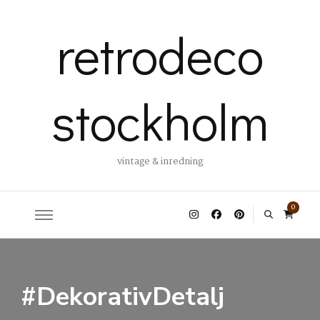
retrodeco
stockholm
vintage & inredning
0
#DekorativDetalj