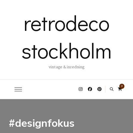
retrodeco
stockholm
vintage & inredning
0
#designfokus