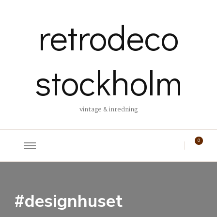
retrodeco
stockholm
vintage & inredning
0
#designhuset