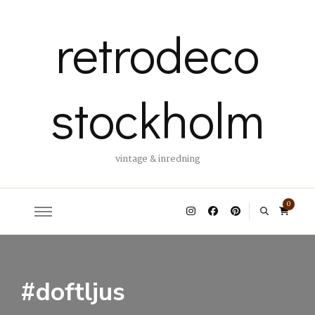
retrodeco
stockholm
vintage & inredning
0
#doftljus