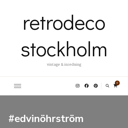
retrodeco
stockholm
vintage & inredning
0
#edvinöhrström