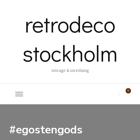
retrodeco
stockholm
vintage & inredning
0
#egostengods