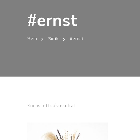
#ernst
Hem
Butik
#ernst
Endast ett sökresultat