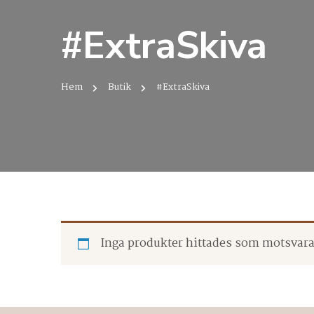
#ExtraSkiva
Hem
Butik
#ExtraSkiva
Inga produkter hittades som motsvarar