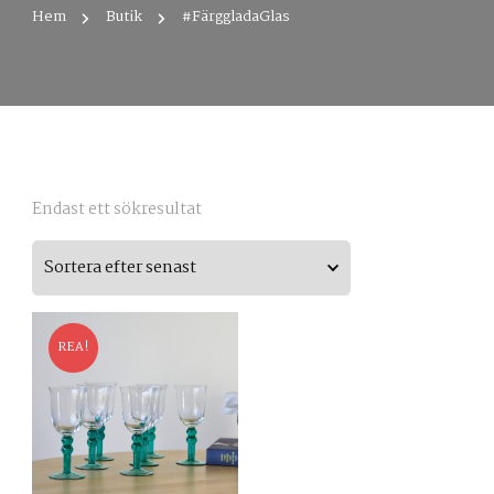
Hem
Butik
#FärggladaGlas
Endast ett sökresultat
REA!