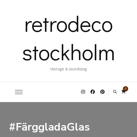
retrodeco
stockholm
vintage & inredning
0
#FärggladaGlas