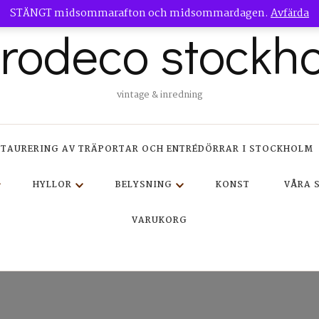
STÄNGT midsommarafton och midsommardagen.
Avfärda
trodeco stockh
vintage & inredning
STAURERING AV TRÄPORTAR OCH ENTRÉDÖRRAR I STOCKHOLM
HYLLOR
BELYSNING
KONST
VÅRA 
VARUKORG