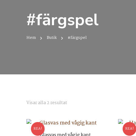
#färgspel
Hem
Butik
#färgspel
Sortera
Visar alla 2 resultat
efter
senaste
REA!
REA!
Glasvas med vågig kant