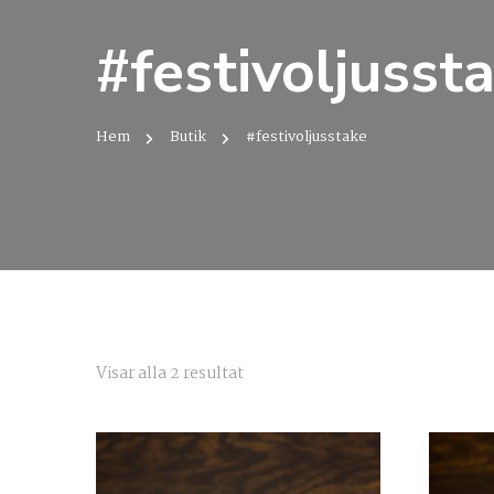
#festivoljusst
Hem
Butik
#festivoljusstake
Sortera
Visar alla 2 resultat
efter
senaste