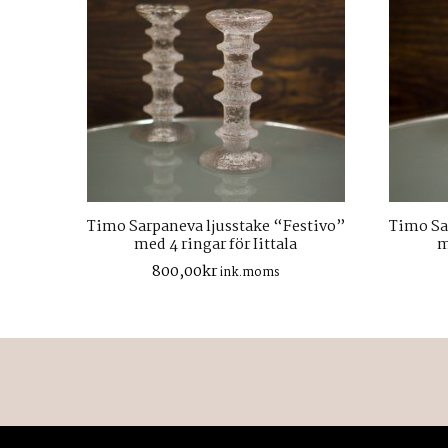
Timo Sarpaneva ljusstake “Festivo”
Timo Sa
med 4 ringar för Iittala
m
800,00
kr
ink.moms