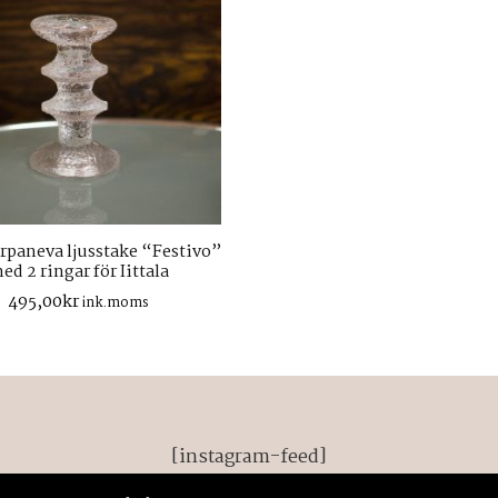
rpaneva ljusstake “Festivo”
ed 2 ringar för Iittala
495,00
kr
ink.moms
[instagram-feed]