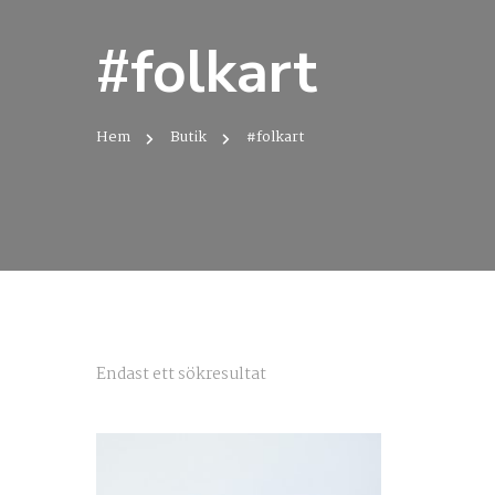
#folkart
Hem
Butik
#folkart
Endast ett sökresultat