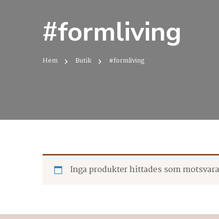
#formliving
Hem
Butik
#formliving
Inga produkter hittades som motsvarar