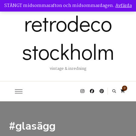
STÄNGT midsommarafton och midsommardagen.
Avfärda
retrodeco
stockholm
vintage & inredning
0
#glasägg