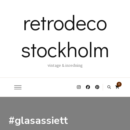
retrodeco
stockholm
vintage & inredning
0
#glasassiett