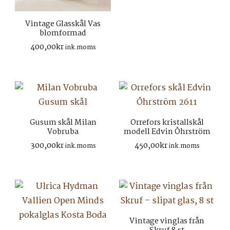
Vintage Glasskål Vas
blomformad
400,00
kr
ink.moms
Gusum skål Milan
Orrefors kristallskål
Vobruba
modell Edvin Öhrström
300,00
kr
450,00
kr
ink.moms
ink.moms
Vintage vinglas från