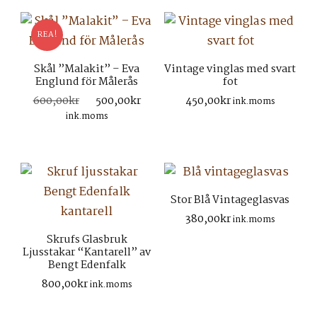
REA!
Skål ”Malakit” – Eva
Vintage vinglas med svart
Englund för Målerås
fot
Det
Det
600,00
kr
500,00
kr
450,00
kr
ink.moms
ursprungliga
nuvarande
ink.moms
priset
priset
var:
är:
600,00kr.
500,00kr.
Stor Blå Vintageglasvas
380,00
kr
ink.moms
Skrufs Glasbruk
Ljusstakar “Kantarell” av
Bengt Edenfalk
800,00
kr
ink.moms