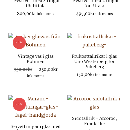
“Festivo” med 4 ringar
“Festivo” med 2 ringar
för Iittala
för Iittala
800,00
kr
495,00
kr
ink.moms
ink.moms
REA!
Vintage vas i glas
Frukosttallrikar i glas
Böhmen
Uno Westerberg för
Pukeberg
Det
Det
350,00
kr
250,00
kr
150,00
kr
ursprungliga
nuvarande
ink.moms
ink.moms
priset
priset
var:
är:
350,00kr.
250,00kr.
REA!
Sidotallrik – Arcoroc,
Frankrike
Servettringar i glas med