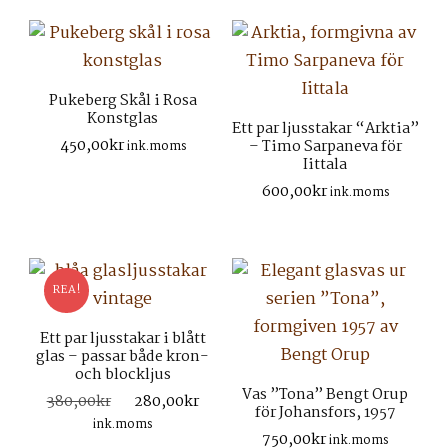
Pukeberg Skål i Rosa
Konstglas
Ett par ljusstakar “Arktia”
450,00
kr
– Timo Sarpaneva för
ink.moms
Iittala
600,00
kr
ink.moms
REA!
Ett par ljusstakar i blått
glas – passar både kron-
och blockljus
Vas ”Tona” Bengt Orup
Det
Det
380,00
kr
280,00
kr
för Johansfors, 1957
ursprungliga
nuvarande
ink.moms
750,00
kr
priset
priset
ink.moms