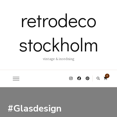
retrodeco
stockholm
vintage & inredning
0
#Glasdesign