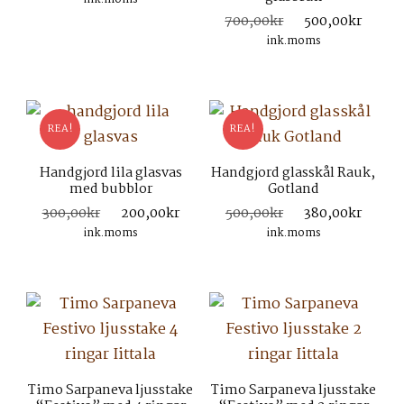
priset
priset
Det
Det
700,00
kr
500,00
kr
var:
är:
ursprungliga
nuva
ink.moms
700,00kr.
400,00kr.
priset
prise
var:
är:
700,00kr.
500,
REA!
REA!
Handgjord lila glasvas
Handgjord glasskål Rauk,
med bubblor
Gotland
Det
Det
Det
Det
300,00
kr
200,00
kr
500,00
kr
380,00
kr
ursprungliga
nuvarande
ursprungliga
nuva
ink.moms
ink.moms
priset
priset
priset
prise
var:
är:
var:
är:
300,00kr.
200,00kr.
500,00kr.
380,
Timo Sarpaneva ljusstake
Timo Sarpaneva ljusstake