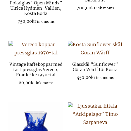
Skruf 8 st
Pokalglas “Open Minds”
700,00
kr
Ulrica Hydman-Vallien,
ink.moms
Kosta Boda
750,00
kr
ink.moms
Vintage kaffekoppar med
Glasskål “Sunflower”
fat i pressglas Vereco,
Göran Wärff för Kosta
Frankrike 1970-tal
450,00
kr
ink.moms
60,00
kr
ink.moms