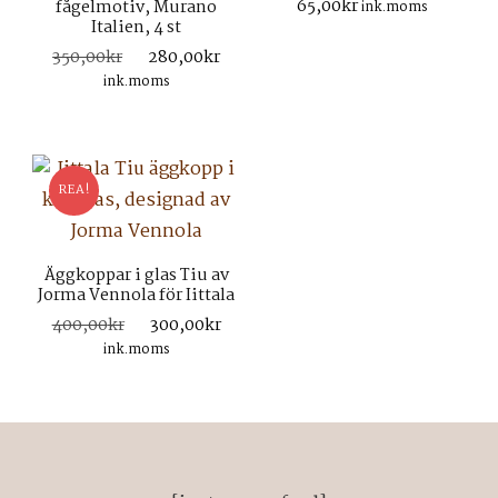
65,00
kr
fågelmotiv, Murano
ink.moms
Italien, 4 st
Det
Det
350,00
kr
280,00
kr
ursprungliga
nuvarande
ink.moms
priset
priset
var:
är:
350,00kr.
280,00kr.
REA!
Äggkoppar i glas Tiu av
Jorma Vennola för Iittala
Det
Det
400,00
kr
300,00
kr
ursprungliga
nuvarande
ink.moms
priset
priset
var:
är:
400,00kr.
300,00kr.