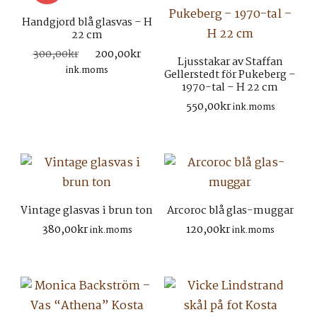
Handgjord blå glasvas – H
22 cm
Det
Det
300,00
kr
200,00
kr
Ljusstakar av Staffan
ursprungliga
nuvarande
ink.moms
Gellerstedt för Pukeberg –
priset
priset
1970-tal – H 22 cm
var:
är:
550,00
kr
ink.moms
300,00kr.
200,00kr.
Vintage glasvas i brun ton
Arcoroc blå glas-muggar
380,00
kr
120,00
kr
ink.moms
ink.moms