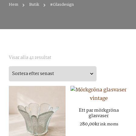
Hem
Butik
#Glasdesign
Sortera
Visar alla 41 resultat
efter
senaste
Ett par mörkgröna
glasvaser
280,00
kr
ink.moms