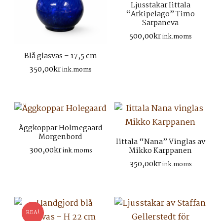
Ljusstakar Iittala
“Arkipelago” Timo
Sarpaneva
500,00
kr
ink.moms
Blå glasvas – 17,5 cm
350,00
kr
ink.moms
Äggkoppar Holmegaard
Morgenbord
Iittala “Nana” Vinglas av
300,00
kr
Mikko Karppanen
ink.moms
350,00
kr
ink.moms
REA!