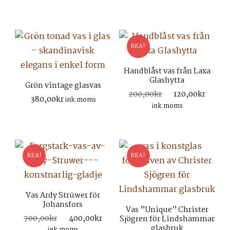
var:
är:
380,00kr.
280,00kr.
REA!
Handblåst vas från Laxa
Glashytta
Grön vintage glasvas
Det
Det
200,00
kr
120,00
kr
380,00
kr
ink.moms
ursprungliga
nuva
ink.moms
priset
prise
var:
är:
200,00kr.
120,0
REA!
REA!
Vas Ardy Strüwer för
Johansfors
Vas ”Unique” Christer
Det
Det
700,00
kr
400,00
kr
Sjögren för Lindshammar
glasbruk
ursprungliga
nuvarande
ink.moms