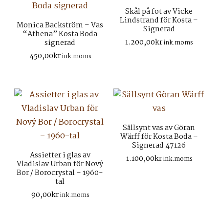
Skål på fot av Vicke
Lindstrand för Kosta –
Monica Backström – Vas
Signerad
“Athena” Kosta Boda
1.200,00
kr
signerad
ink.moms
450,00
kr
ink.moms
Sällsynt vas av Göran
Wärff för Kosta Boda –
Signerad 47126
Assietter i glas av
1.100,00
kr
ink.moms
Vladislav Urban för Nový
Bor / Borocrystal – 1960-
tal
90,00
kr
ink.moms