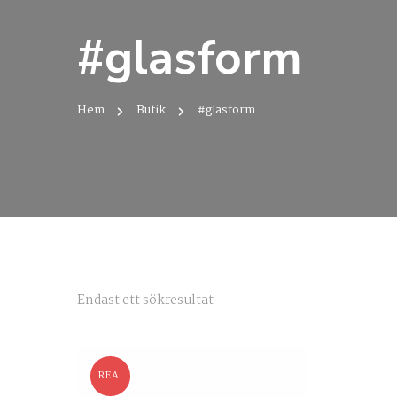
#glasform
Hem
Butik
#glasform
Endast ett sökresultat
REA!