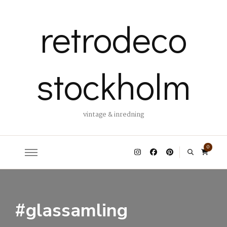
retrodeco
stockholm
vintage & inredning
0
#glassamling