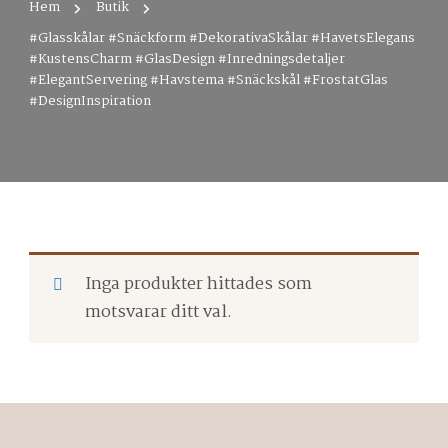
Hem
Butik
#Glasskålar #Snäckform #DekorativaSkålar #HavetsElegans
#KustensCharm #GlasDesign #Inredningsdetaljer
#ElegantServering #Havstema #Snäckskål #FrostatGlas
#DesignInspiration
Inga produkter hittades som
motsvarar ditt val.