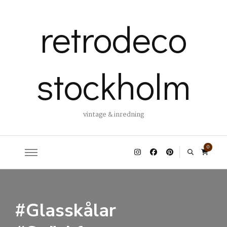
retrodeco
stockholm
vintage & inredning
0
#Glasskålar