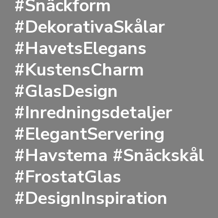
#Snäckform
#DekorativaSkålar
#HavetsElegans
#KustensCharm
#GlasDesign
#Inredningsdetaljer
#ElegantServering
#Havstema #Snäckskål
#FrostatGlas
#DesignInspiration