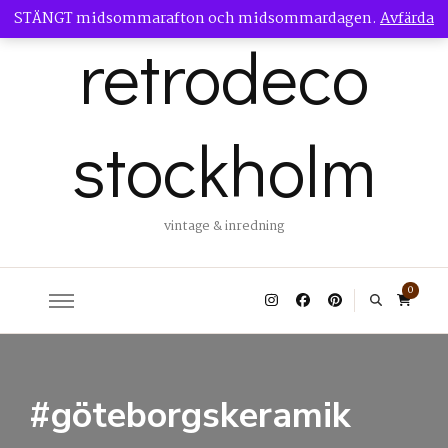
STÄNGT midsommarafton och midsommardagen.
Avfärda
retrodeco
stockholm
vintage & inredning
0
#göteborgskeramik