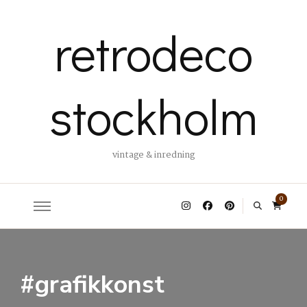
retrodeco
stockholm
vintage & inredning
0
#grafikkonst