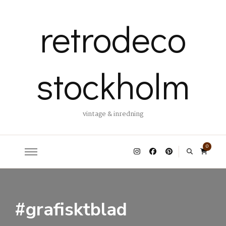
retrodeco
stockholm
vintage & inredning
0
#grafisktblad