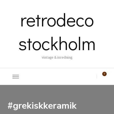
retrodeco
stockholm
vintage & inredning
0
#grekiskkeramik