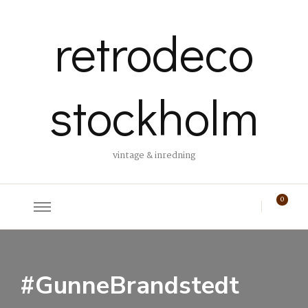
retrodeco
stockholm
vintage & inredning
0
#GunneBrandstedt