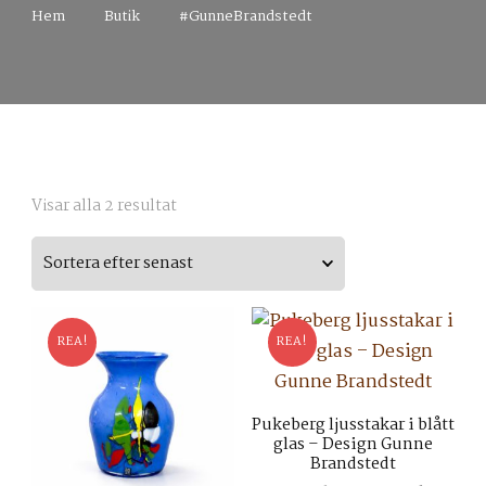
Hem
Butik
#GunneBrandstedt
Sortera
Visar alla 2 resultat
efter
senaste
REA!
REA!
Pukeberg ljusstakar i blått
glas – Design Gunne
Brandstedt