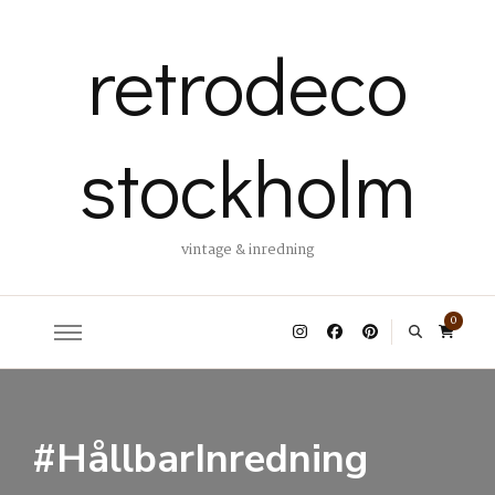
retrodeco
stockholm
vintage & inredning
0
#HållbarInredning