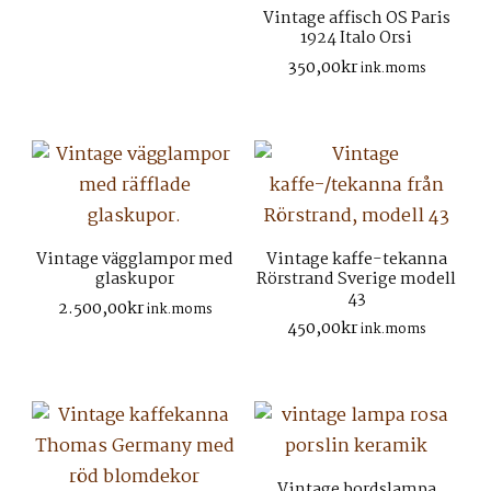
Vintage affisch OS Paris
1924 Italo Orsi
350,00
kr
ink.moms
Vintage vägglampor med
Vintage kaffe-tekanna
glaskupor
Rörstrand Sverige modell
43
2.500,00
kr
ink.moms
450,00
kr
ink.moms
Vintage bordslampa