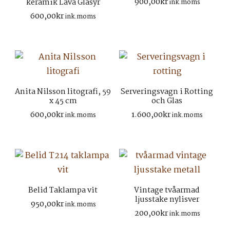
900,00
kr
keramik Lava Glasyr
ink.moms
600,00
kr
ink.moms
Anita Nilsson litografi, 59
Serveringsvagn i Rotting
x 45 cm
och Glas
600,00
kr
1.600,00
kr
ink.moms
ink.moms
Belid Taklampa vit
Vintage tvåarmad
ljusstake nylisver
950,00
kr
ink.moms
200,00
kr
ink.moms