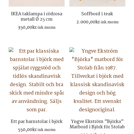
IKEA taklampa i rödrosa
Soffbord i teak
metall Ø 25 cm
2.000,00
kr
ink.moms
350,00
kr
ink.moms
Ett par barnstolar i björk
Yngve Ekström ”Björka”
Matbord i Björk för Stolab
550,00
kr
ink.moms