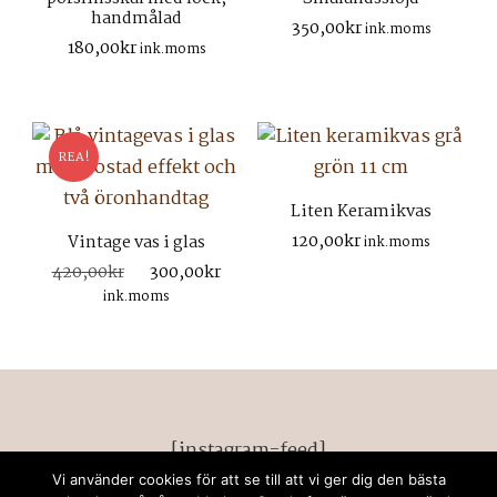
handmålad
350,00
kr
ink.moms
180,00
kr
ink.moms
REA!
Liten Keramikvas
120,00
kr
Vintage vas i glas
ink.moms
Det
Det
420,00
kr
300,00
kr
ursprungliga
nuvarande
ink.moms
priset
priset
var:
är:
420,00kr.
300,00kr.
[instagram-feed]
Vi använder cookies för att se till att vi ger dig den bästa