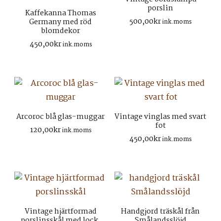
porslin
Kaffekanna Thomas
500,00
kr
Germany med röd
ink.moms
blomdekor
450,00
kr
ink.moms
Arcoroc blå glas-muggar
Vintage vinglas med svart
fot
120,00
kr
ink.moms
450,00
kr
ink.moms
Vintage hjärtformad
Handgjord träskål från
porslinsskål med lock,
Smålandsslöjd