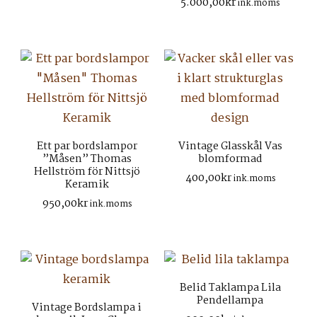
5.000,00
kr
ink.moms
Ett par bordslampor
Vintage Glasskål Vas
”Måsen” Thomas
blomformad
Hellström för Nittsjö
400,00
kr
ink.moms
Keramik
950,00
kr
ink.moms
Belid Taklampa Lila
Pendellampa
Vintage Bordslampa i