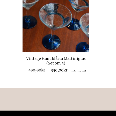
Vintage Handblåsta Martiniglas
(Set om 5)
Det
Det
500,00
kr
350,00
kr
ink.moms
ursprungliga
nuvarande
priset
priset
var:
är:
500,00kr.
350,00kr.