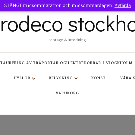
STÄNGT midsommarafton och midsommardagen.
Avfärda
trodeco stockh
vintage & inredning
STAURERING AV TRÄPORTAR OCH ENTRÉDÖRRAR I STOCKHOLM
HYLLOR
BELYSNING
KONST
VÅRA 
VARUKORG