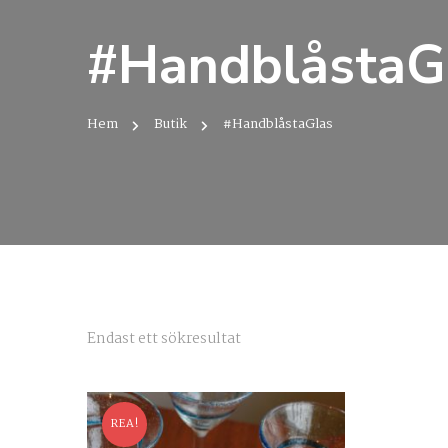
#HandblåstaG
Hem
Butik
#HandblåstaGlas
Endast ett sökresultat
REA!