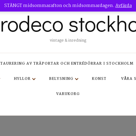
STÄNGT midsommarafton och midsommardagen.
Avfärda
trodeco stockh
vintage & inredning
STAURERING AV TRÄPORTAR OCH ENTRÉDÖRRAR I STOCKHOLM
HYLLOR
BELYSNING
KONST
VÅRA 
VARUKORG