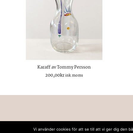
Karaff av Tommy Persson
200,00
kr
ink.moms
Vi använder cookies för att se till att vi ger dig de
© Upphovsrätt 2026
retrodeco stockholm
. Alla rä