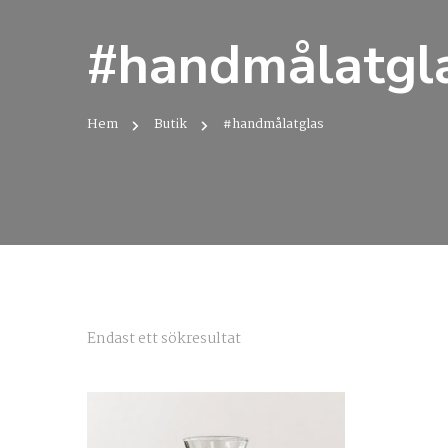
#handmålatgl
Hem
Butik
#handmålatglas
Endast ett sökresultat